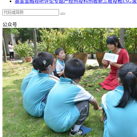
基金
金融
视听
评论
专题
产经
创投
科创板
新三板
投教
ESG
滚
公众号