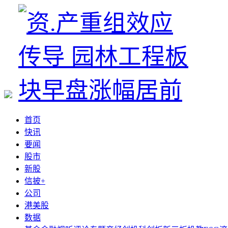
首页
快讯
要闻
股市
新股
信披+
公司
港美股
数据